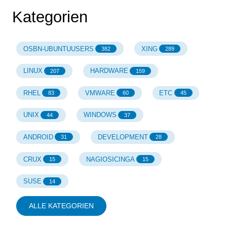
Kategorien
OSBN-UBUNTUUSERS
XING
382
289
LINUX
HARDWARE
207
159
RHEL
VMWARE
ETC
83
60
45
UNIX
WINDOWS
44
37
ANDROID
DEVELOPMENT
31
28
CRUX
NAGIOSICINGA
15
15
SUSE
14
ALLE KATEGORIEN