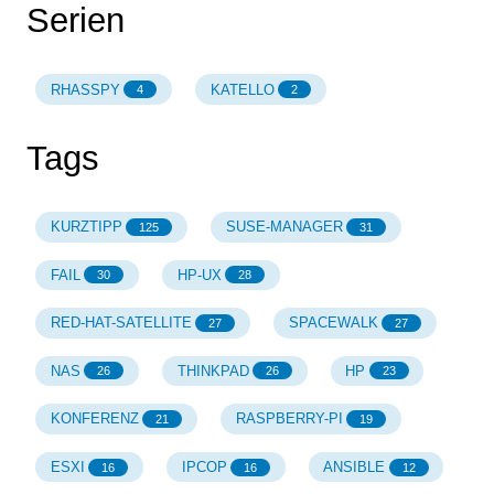
Serien
RHASSPY
KATELLO
4
2
Tags
KURZTIPP
SUSE-MANAGER
125
31
FAIL
HP-UX
30
28
RED-HAT-SATELLITE
SPACEWALK
27
27
NAS
THINKPAD
HP
26
26
23
KONFERENZ
RASPBERRY-PI
21
19
ESXI
IPCOP
ANSIBLE
16
16
12