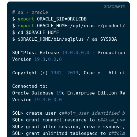
GDSCRIPT3
# su - oracle
$
export
ORACLE_SID
=
ORCLCDB
$
export
ORACLE_HOME
=/
opt
/
oracle
/
product
/
19
c
/
$
cd
$
ORACLE_HOME
$
$
ORACLE_HOME
/
bin
/
sqlplus
/
as
SYSDBA
SQL
*
Plus
:
Release
19.0
.
0.0
.
0
-
Production
on
Version
19.3
.
0.0
.
0
Copyright
(
c
)
1982
,
2019
,
Oracle
.
All
rights
Connected
to
:
Oracle
Database
19
c
Enterprise
Edition
Releas
Version
19.3
.
0.0
.
0
SQL
>
create
user
c
##olm_user identified by ol
SQL
>
grant
connect
,
resource
to
c
##olm_user;
SQL
>
grant
alter
session
,
create
synonym
,
cre
SQL
>
grant
unlimited
tablespace
to
c
##olm_use