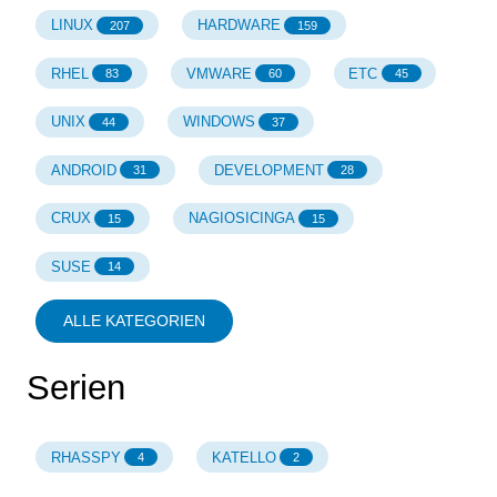
LINUX
HARDWARE
207
159
RHEL
VMWARE
ETC
83
60
45
UNIX
WINDOWS
44
37
ANDROID
DEVELOPMENT
31
28
CRUX
NAGIOSICINGA
15
15
SUSE
14
ALLE KATEGORIEN
Serien
RHASSPY
KATELLO
4
2