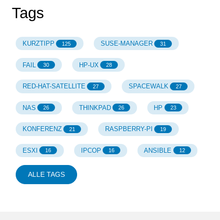
Tags
KURZTIPP
SUSE-MANAGER
125
31
FAIL
HP-UX
30
28
RED-HAT-SATELLITE
SPACEWALK
27
27
NAS
THINKPAD
HP
26
26
23
KONFERENZ
RASPBERRY-PI
21
19
ESXI
IPCOP
ANSIBLE
16
16
12
ALLE TAGS