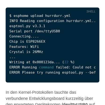
SHELL
$
 esphome upload hurrdurr.yml
Writing at 0x000123da... 
(
22
 %
)
ERROR Running 
command
 failed: Could not confi
ERROR Please try running esptool.py --before 
In den Kernel-Protokollen tauchte das
verbundene Entwicklungsboard kurzzeitig über
den erwarteten Geräteknoten
/dev/ttyUSB0
auf,