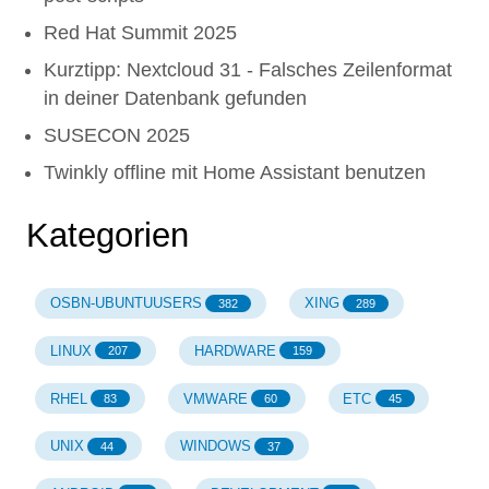
Red Hat Summit 2025
Kurztipp: Nextcloud 31 - Falsches Zeilenformat
in deiner Datenbank gefunden
SUSECON 2025
Twinkly offline mit Home Assistant benutzen
Kategorien
OSBN-UBUNTUUSERS
XING
382
289
LINUX
HARDWARE
207
159
RHEL
VMWARE
ETC
83
60
45
UNIX
WINDOWS
44
37