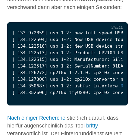
verschwand dann aber nach einigen Sekunden:
SHELL
[
 133.972859
]
 usb 1-2: new full-speed USB dev
[
 134.122504
]
 usb 1-2: New USB device found, 
[
 134.122510
]
 usb 1-2: New USB device strings
[
 134.122513
]
[
 134.122515
]
[
 134.122517
]
[
 134.126272
]
[
 134.127300
]
[
 134.350687
]
 usb 1-2: usbfs: interface 
0
 cla
[
 134.352606
]
Nach einiger Recherche
stieß ich darauf, dass
hierfür augenscheinlich das Tool
brltty
verantwortlich ist. Der Hintergrunddienst steuert