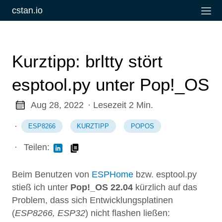
cstan.io
Kurztipp: brltty stört
esptool.py unter Pop!_OS
Aug 28, 2022
· Lesezeit 2 Min.
·
ESP8266
KURZTIPP
POPOS
·
Teilen:
Beim Benutzen von
ESPHome
bzw. esptool.py
stieß ich unter
Pop!_OS 22.04
kürzlich auf das
Problem, dass sich Entwicklungsplatinen
(
ESP8266, ESP32
) nicht flashen ließen: