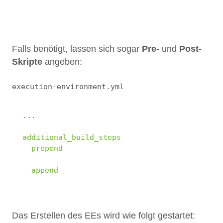
2
3
Falls benötigt, lassen sich sogar
Pre-
und
Post-
Skripte
angeben:
execution-environment.yml
1
...
2
3
additional_build_steps
:
4
prepend
:
5
- 
RUN cat /etc/os-release
6
append
:
7
- 
yum install -y neofetch
Das Erstellen des EEs wird wie folgt gestartet: