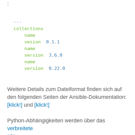
:
1
---
2
collections
:
3
- 
name
:
stdevel.uyuni
4
vesion
:
0.1.1
5
- 
name
:
community.vmware
6
version
:
3.6.0
7
- 
name
:
tribe29.checkmk
8
version
:
0.22.0
Weitere Details zum Dateiformat finden sich auf
den folgenden Seiten der Ansible-Dokumentation:
[klick!]
und
[klick!]
Python-Abhängigkeiten werden über das
verbreitete