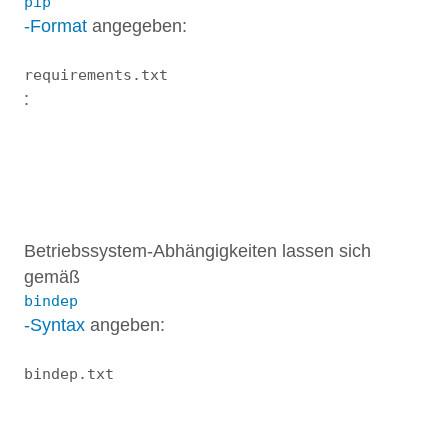
pip
-Format
angegeben:
requirements.txt
:
1
2
Betriebssystem-Abhängigkeiten lassen sich
gemäß
bindep
-Syntax
angeben:
bindep.txt
1