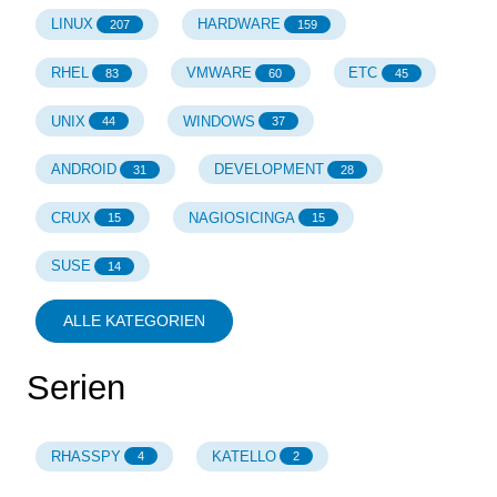
LINUX
HARDWARE
207
159
RHEL
VMWARE
ETC
83
60
45
UNIX
WINDOWS
44
37
ANDROID
DEVELOPMENT
31
28
CRUX
NAGIOSICINGA
15
15
SUSE
14
ALLE KATEGORIEN
Serien
RHASSPY
KATELLO
4
2