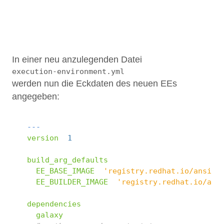
1
In einer neu anzulegenden Datei
execution-environment.yml
werden nun die Eckdaten des neuen EEs
angegeben:
 1
---
 2
version
:
1
 3
 4
build_arg_defaults
:
 5
EE_BASE_IMAGE
:
'registry.redhat.io/ansibl
 6
EE_BUILDER_IMAGE
:
'registry.redhat.io/ans
 7
 8
dependencies
:
 9
galaxy
:
requirements.yml