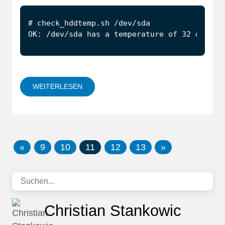
OK: /dev/sda has a temperature of 32 degree
WEITERLESEN
«
9
10
11
12
13
»
Christian Stankowic