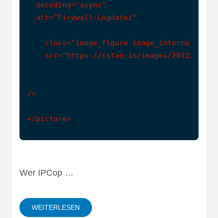
  decoding="async"

  alt="Firewall-Logdatei"

    class="image_figure image_internal image
    src="https://cstan.io/images/2012/12/1-L
/>

Wer IPCop …
WEITERLESEN