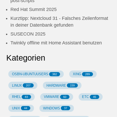
post-scripts
Red Hat Summit 2025
Kurztipp: Nextcloud 31 - Falsches Zeilenformat
in deiner Datenbank gefunden
SUSECON 2025
Twinkly offline mit Home Assistant benutzen
Kategorien
OSBN-UBUNTUUSERS
XING
382
289
LINUX
HARDWARE
207
159
RHEL
VMWARE
ETC
83
60
45
UNIX
WINDOWS
44
37