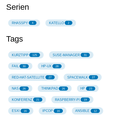
Serien
RHASSPY
KATELLO
4
2
Tags
KURZTIPP
SUSE-MANAGER
125
31
FAIL
HP-UX
30
28
RED-HAT-SATELLITE
SPACEWALK
27
27
NAS
THINKPAD
HP
26
26
23
KONFERENZ
RASPBERRY-PI
21
19
ESXI
IPCOP
ANSIBLE
16
16
12