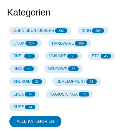
Kategorien
OSBN-UBUNTUUSERS
XING
382
289
LINUX
HARDWARE
207
159
RHEL
VMWARE
ETC
83
60
45
UNIX
WINDOWS
44
37
ANDROID
DEVELOPMENT
31
28
CRUX
NAGIOSICINGA
15
15
SUSE
14
ALLE KATEGORIEN