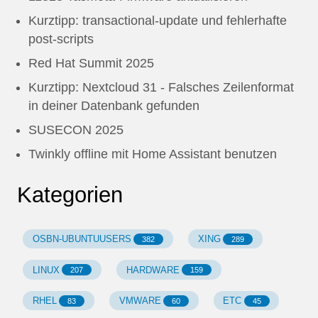
Kurztipp: transactional-update und fehlerhafte
post-scripts
Red Hat Summit 2025
Kurztipp: Nextcloud 31 - Falsches Zeilenformat
in deiner Datenbank gefunden
SUSECON 2025
Twinkly offline mit Home Assistant benutzen
Kategorien
OSBN-UBUNTUUSERS
XING
382
289
LINUX
HARDWARE
207
159
RHEL
VMWARE
ETC
83
60
45