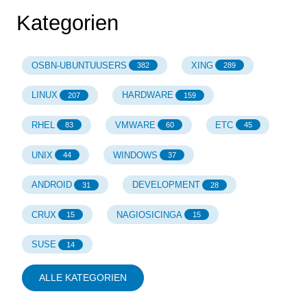
Kategorien
OSBN-UBUNTUUSERS
XING
382
289
LINUX
HARDWARE
207
159
RHEL
VMWARE
ETC
83
60
45
UNIX
WINDOWS
44
37
ANDROID
DEVELOPMENT
31
28
CRUX
NAGIOSICINGA
15
15
SUSE
14
ALLE KATEGORIEN