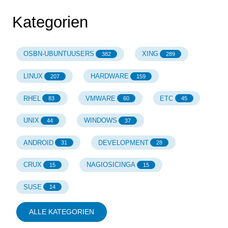
Kategorien
OSBN-UBUNTUUSERS
XING
382
289
LINUX
HARDWARE
207
159
RHEL
VMWARE
ETC
83
60
45
UNIX
WINDOWS
44
37
ANDROID
DEVELOPMENT
31
28
CRUX
NAGIOSICINGA
15
15
SUSE
14
ALLE KATEGORIEN