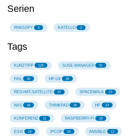
Serien
RHASSPY
KATELLO
4
2
Tags
KURZTIPP
SUSE-MANAGER
125
31
FAIL
HP-UX
30
28
RED-HAT-SATELLITE
SPACEWALK
27
27
NAS
THINKPAD
HP
26
26
23
KONFERENZ
RASPBERRY-PI
21
19
ESXI
IPCOP
ANSIBLE
16
16
12