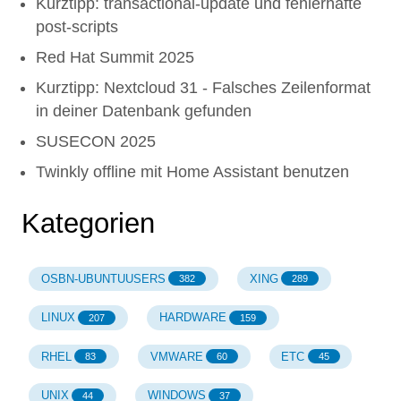
Kurztipp: transactional-update und fehlerhafte
post-scripts
Red Hat Summit 2025
Kurztipp: Nextcloud 31 - Falsches Zeilenformat
in deiner Datenbank gefunden
SUSECON 2025
Twinkly offline mit Home Assistant benutzen
Kategorien
OSBN-UBUNTUUSERS
XING
382
289
LINUX
HARDWARE
207
159
RHEL
VMWARE
ETC
83
60
45
UNIX
WINDOWS
44
37