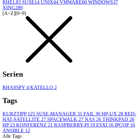
RHEL
83
SUSE
14
UNIX
44
VMWARE
60
WINDOWS
37
XING
289
[A~Z]
[0~9]
Serien
RHASSPY
4
KATELLO
2
Tags
KURZTIPP
125
SUSE-MANAGER
31
FAIL
30
HP-UX
28
RED-
HAT-SATELLITE
27
SPACEWALK
27
NAS
26
THINKPAD
26
HP
23
KONFERENZ
21
RASPBERRY-PI
19
ESXI
16
IPCOP
16
ANSIBLE
12
Alle Tags