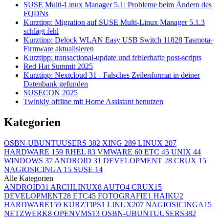
SUSE Multi-Linux Manager 5.1: Probleme beim Ändern des
FQDNs
Kurztipp: Migration auf SUSE Multi-Linux Manager 5.1.3
schlägt fehl
Kurztipp: Delock WLAN Easy USB Switch 11828 Tasmota-
Firmware aktualisieren
Kurztipp: transactional-update und fehlerhafte post-scripts
Red Hat Summit 2025
Kurztipp: Nextcloud 31 - Falsches Zeilenformat in deiner
Datenbank gefunden
SUSECON 2025
Twinkly offline mit Home Assistant benutzen
Kategorien
OSBN-UBUNTUUSERS
382
XING
289
LINUX
207
HARDWARE
159
RHEL
83
VMWARE
60
ETC
45
UNIX
44
WINDOWS
37
ANDROID
31
DEVELOPMENT
28
CRUX
15
NAGIOSICINGA
15
SUSE
14
Alle Kategorien
ANDROID
31
ARCHLINUX
8
AUTO
4
CRUX
15
DEVELOPMENT
28
ETC
45
FOTOGRAFIE
1
HAIKU
2
HARDWARE
159
KURZTIPS
1
LINUX
207
NAGIOSICINGA
15
NETZWERK
8
OPENVMS
13
OSBN-UBUNTUUSERS
382