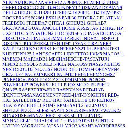
ALP
2
AMDGPU
2
ANSIBLE
12
APPIMAGE
1
APRIL
2
CDE
3
CHEF
1
CISCO
5
CLOUD-FOUNDRY
1
CUSMAN
2
DEBIAN
9
DELL
4
DELOCK-11828
1
DESIRE
4
DESIRE-HD
4
DEVOPS
1
DOCKER
3
ESP8266
1
ESXI
16
FAIL
30
FEDORA
7
FLATPAK
1
FREEBSD
1
FREEIPA
7
GITEA
1
GITHUB
1
GITLAB
7
GRAFANA
2
GUACAMOLE
1
HOME-ASSISTANT
2
HP
23
HP-
UX
28
HTC-SENSATION
2
HTC-SENSE
5
ICINGA
10
ICINGA-
DIRECTOR
2
ICINGA2
4
IMMUTABLE
1
INDEX
1
INSPEC
1
IOS
3
IPCOP
16
IPFIRE
4
ITANIUM
5
JAVA
3
JTRAINER
3
KATELLO
10
KNOPPIX
1
KONFERENZ
21
KUBERNETES
1
KURZTIPP
125
LANDSCAPE
2
LIBRETTO
2
LVM
5
MACOS
11
MAEMO
4
MARIADB
1
MECHANISCHE-TASTATUR
1
MINIX
2
MYSQL
5
N36L
3
N40L
2
NAGIOS
9
NAS
26
NETIO
5
NEXTCLOUD
3
NEXUS
2
NODE-RED
3
OMD
4
OPENVPN
4
ORACLE
4
PACEMAKER
1
PALM
12
PHP
6
PHPMYCMS
7
PINEBOOK-PRO
1
PODCAST
3
PODMAN
6
POPOS
3
POWERCLI
2
POWERSHELL
1
PROXMOX
3
PUPPET
2
QNAP
5
RASPBERRY-PI
19
RASPBIAN
6
RED-HAT-
IDENTITY-MANAGEMENT
7
RED-HAT-INSIGHTS
1
RED-
HAT-SATELLITE
27
RED-HAT-SATELLITE-6
10
RETRO
7
RHASSPY
2
RHEL
1
ROM
7
RPM
3
SALT
2
SELINUX
4
SHELLY-PLUG
1
SLES
5
SNAP
1
SOLARIS
6
SPACEWALK
27
SUN
4
SUSE-MANAGER
31
SUSE-MULTI-LINUX-
MANAGER
4
TERRAFORM
1
THINKPAD
26
UBUNTU
3
UYUNI
9
VAGRANT
4
VCSA
11
VRO
2
VSAN
3
WORDPRESS
6