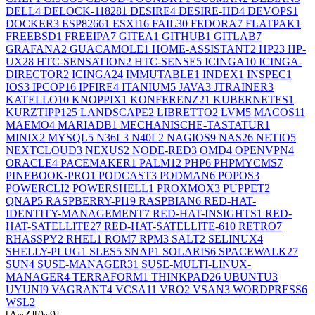
DELL
4
DELOCK-11828
1
DESIRE
4
DESIRE-HD
4
DEVOPS
1
DOCKER
3
ESP8266
1
ESXI
16
FAIL
30
FEDORA
7
FLATPAK
1
FREEBSD
1
FREEIPA
7
GITEA
1
GITHUB
1
GITLAB
7
GRAFANA
2
GUACAMOLE
1
HOME-ASSISTANT
2
HP
23
HP-
UX
28
HTC-SENSATION
2
HTC-SENSE
5
ICINGA
10
ICINGA-
DIRECTOR
2
ICINGA2
4
IMMUTABLE
1
INDEX
1
INSPEC
1
IOS
3
IPCOP
16
IPFIRE
4
ITANIUM
5
JAVA
3
JTRAINER
3
KATELLO
10
KNOPPIX
1
KONFERENZ
21
KUBERNETES
1
KURZTIPP
125
LANDSCAPE
2
LIBRETTO
2
LVM
5
MACOS
11
MAEMO
4
MARIADB
1
MECHANISCHE-TASTATUR
1
MINIX
2
MYSQL
5
N36L
3
N40L
2
NAGIOS
9
NAS
26
NETIO
5
NEXTCLOUD
3
NEXUS
2
NODE-RED
3
OMD
4
OPENVPN
4
ORACLE
4
PACEMAKER
1
PALM
12
PHP
6
PHPMYCMS
7
PINEBOOK-PRO
1
PODCAST
3
PODMAN
6
POPOS
3
POWERCLI
2
POWERSHELL
1
PROXMOX
3
PUPPET
2
QNAP
5
RASPBERRY-PI
19
RASPBIAN
6
RED-HAT-
IDENTITY-MANAGEMENT
7
RED-HAT-INSIGHTS
1
RED-
HAT-SATELLITE
27
RED-HAT-SATELLITE-6
10
RETRO
7
RHASSPY
2
RHEL
1
ROM
7
RPM
3
SALT
2
SELINUX
4
SHELLY-PLUG
1
SLES
5
SNAP
1
SOLARIS
6
SPACEWALK
27
SUN
4
SUSE-MANAGER
31
SUSE-MULTI-LINUX-
MANAGER
4
TERRAFORM
1
THINKPAD
26
UBUNTU
3
UYUNI
9
VAGRANT
4
VCSA
11
VRO
2
VSAN
3
WORDPRESS
6
WSL
2
[A~Z]
[0~9]