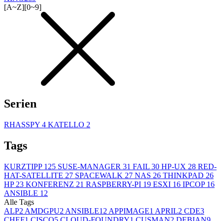
[A~Z]
[0~9]
Serien
RHASSPY
4
KATELLO
2
Tags
KURZTIPP
125
SUSE-MANAGER
31
FAIL
30
HP-UX
28
RED-
HAT-SATELLITE
27
SPACEWALK
27
NAS
26
THINKPAD
26
HP
23
KONFERENZ
21
RASPBERRY-PI
19
ESXI
16
IPCOP
16
ANSIBLE
12
Alle Tags
ALP
2
AMDGPU
2
ANSIBLE
12
APPIMAGE
1
APRIL
2
CDE
3
CHEF
1
CISCO
5
CLOUD-FOUNDRY
1
CUSMAN
2
DEBIAN
9