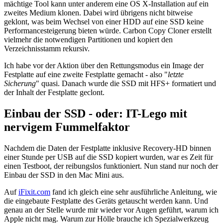
mächtige Tool kann unter anderem eine OS X-Installation auf ein
zweites Medium klonen. Dabei wird übrigens nicht bitweise
geklont, was beim Wechsel von einer HDD auf eine SSD keine
Performancesteigerung bieten würde. Carbon Copy Cloner erstellt
vielmehr die notwendigen Partitionen und kopiert den
Verzeichnisstamm rekursiv.
Ich habe vor der Aktion über den Rettungsmodus ein Image der
Festplatte auf eine zweite Festplatte gemacht - also "
letzte
Sicherung
" quasi. Danach wurde die SSD mit HFS+ formatiert und
der Inhalt der Festplatte geclont.
Einbau der SSD - oder: IT-Lego mit
nervigem Fummelfaktor
Nachdem die Daten der Festplatte inklusive Recovery-HD binnen
einer Stunde per USB auf die SSD kopiert wurden, war es Zeit für
einen Testboot, der reibungslos funktioniert. Nun stand nur noch der
Einbau der SSD in den Mac Mini aus.
Auf
iFixit.com
fand ich gleich eine sehr ausführliche Anleitung, wie
die eingebaute Festplatte des Geräts getauscht werden kann. Und
genau an der Stelle wurde mir wieder vor Augen geführt, warum ich
Apple nicht mag. Warum zur Hölle brauche ich Spezialwerkzeug