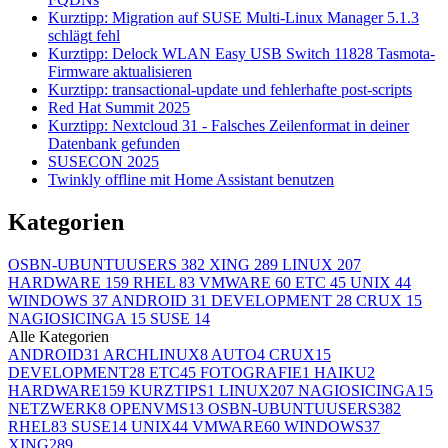
Kurztipp: Migration auf SUSE Multi-Linux Manager 5.1.3
schlägt fehl
Kurztipp: Delock WLAN Easy USB Switch 11828 Tasmota-
Firmware aktualisieren
Kurztipp: transactional-update und fehlerhafte post-scripts
Red Hat Summit 2025
Kurztipp: Nextcloud 31 - Falsches Zeilenformat in deiner
Datenbank gefunden
SUSECON 2025
Twinkly offline mit Home Assistant benutzen
Kategorien
OSBN-UBUNTUUSERS
382
XING
289
LINUX
207
HARDWARE
159
RHEL
83
VMWARE
60
ETC
45
UNIX
44
WINDOWS
37
ANDROID
31
DEVELOPMENT
28
CRUX
15
NAGIOSICINGA
15
SUSE
14
Alle Kategorien
ANDROID
31
ARCHLINUX
8
AUTO
4
CRUX
15
DEVELOPMENT
28
ETC
45
FOTOGRAFIE
1
HAIKU
2
HARDWARE
159
KURZTIPS
1
LINUX
207
NAGIOSICINGA
15
NETZWERK
8
OPENVMS
13
OSBN-UBUNTUUSERS
382
RHEL
83
SUSE
14
UNIX
44
VMWARE
60
WINDOWS
37
XING
289