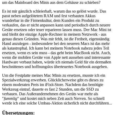
um das Mainboard des Minis aus dem Gehäuse zu schieben?
Es ist mir gänzlich schleierhaft, warum das so gelöst wurde. Das
passt neben aufgelötetem RAM und fest verbauten Akkus
wunderbar in die Firmenkultur, dem Kunden ein Produkt zu
verkaufen, das er nicht anpassen kann und periodisch durch neuere
Geräte ersetzen oder teuer reparieren lassen muss. Der Mac Mini ist
und bleibt der einzige Apple-Rechner in meinem Netzwerk - aus
genau diesen Gründen. Was mir fehlt, ist die Freiheit, eigenständig
Hand anzulegen - insbesondere bei den neueren Macs ist das mehr
als katastrophal. Ich kann bei meinem Notebook nahezu jedes Teil
ersetzen, wenn es sein muss - das geht beim MacBook nicht. Auch,
wenn die mobilen Geräte von Apple nett aussehen und interessante
Hardware verbaut haben, würde ich niemals Geld für ein dermaßen
beschnittenes und hoffnungslos überteuertes Notebook ausgeben.
Um die Festplatte meines Mac Minis zu ersetzen, musste ich ein
Spezialwerkzeug erwerben. Glücklicherweise gibt es dieses zu
einem moderaten Preis im iFixit-Store. Nachdem das benötigte
Werkzeug eintraf, dauerte es fast 2 Stunden, um die SSD zu
verbauen. Das Außerandernehmen des Geräts war mehr als
"
fummlig
" und kostet mich neben Zeit auch Nerven. So schnell
werde ich eine solche Umbau-Aktion sicherlich nicht durchführen...
Übersetzungen: