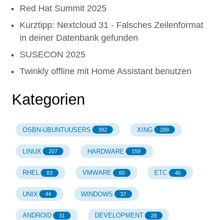
Red Hat Summit 2025
Kurztipp: Nextcloud 31 - Falsches Zeilenformat
in deiner Datenbank gefunden
SUSECON 2025
Twinkly offline mit Home Assistant benutzen
Kategorien
OSBN-UBUNTUUSERS
XING
382
289
LINUX
HARDWARE
207
159
RHEL
VMWARE
ETC
83
60
45
UNIX
WINDOWS
44
37
ANDROID
DEVELOPMENT
31
28