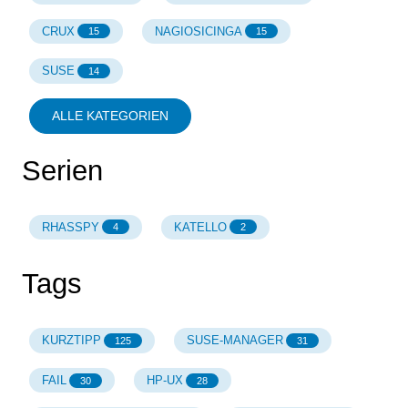
CRUX
NAGIOSICINGA
15
15
SUSE
14
ALLE KATEGORIEN
Serien
RHASSPY
KATELLO
4
2
Tags
KURZTIPP
SUSE-MANAGER
125
31
FAIL
HP-UX
30
28