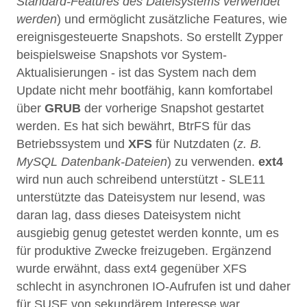
Standard-Features des Dateisystems verwendet
werden
) und ermöglicht zusätzliche Features, wie
ereignisgesteuerte Snapshots. So erstellt Zypper
beispielsweise Snapshots vor System-
Aktualisierungen - ist das System nach dem
Update nicht mehr bootfähig, kann komfortabel
über
GRUB
der vorherige Snapshot gestartet
werden. Es hat sich bewährt, BtrFS für das
Betriebssystem und
XFS
für Nutzdaten (
z. B.
MySQL Datenbank-Dateien
) zu verwenden.
ext4
wird nun auch schreibend unterstützt - SLE11
unterstützte das Dateisystem nur lesend, was
daran lag, dass dieses Dateisystem nicht
ausgiebig genug getestet werden konnte, um es
für produktive Zwecke freizugeben. Ergänzend
wurde erwähnt, dass ext4 gegenüber XFS
schlecht in asynchronen IO-Aufrufen ist und daher
für SUSE von sekundärem Interesse war.