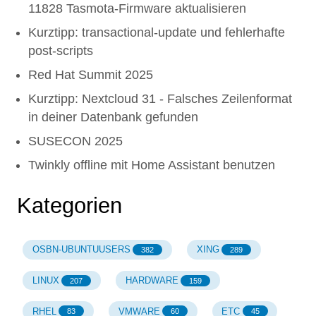
11828 Tasmota-Firmware aktualisieren
Kurztipp: transactional-update und fehlerhafte
post-scripts
Red Hat Summit 2025
Kurztipp: Nextcloud 31 - Falsches Zeilenformat
in deiner Datenbank gefunden
SUSECON 2025
Twinkly offline mit Home Assistant benutzen
Kategorien
OSBN-UBUNTUUSERS
XING
382
289
LINUX
HARDWARE
207
159
RHEL
VMWARE
ETC
83
60
45